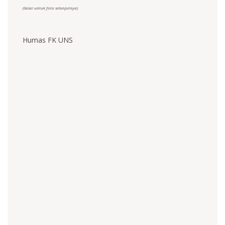
(Geser untuk foto selanjutnya)
Humas FK UNS