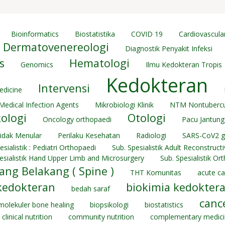
Bioinformatics
Biostatistika
COVID 19
Cardiovascula
Dermatovenereologi
Diagnostik Penyakit Infeksi
s
Hematologi
Genomics
Ilmu Kedokteran Tropis
Kedokteran
Intervensi
edicine
Medical Infection Agents
Mikrobiologi Klinik
NTM Nontubercu
ologi
Otologi
Oncology orthopaedi
Pacu Jantung
Tidak Menular
Perilaku Kesehatan
Radiologi
SARS-CoV2 
esialistik : Pediatri Orthopaedi
Sub. Spesialistik Adult Reconstruct
esialistik Hand Upper Limb and Microsurgery
Sub. Spesialistik Or
lang Belakang ( Spine )
THT Komunitas
acute ca
kedokteran
biokimia kedokter
bedah saraf
canc
molekuler bone healing
biopsikologi
biostatistics
clinical nutrition
community nutrition
complementary medic