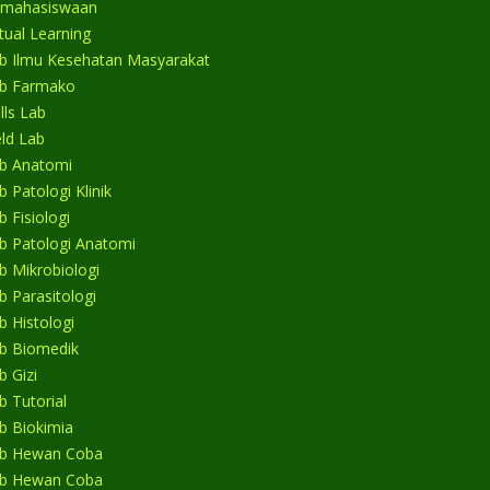
mahasiswaan
rtual Learning
b Ilmu Kesehatan Masyarakat
b Farmako
ills Lab
eld Lab
b Anatomi
b Patologi Klinik
b Fisiologi
b Patologi Anatomi
b Mikrobiologi
b Parasitologi
b Histologi
b Biomedik
b Gizi
b Tutorial
b Biokimia
b Hewan Coba
b Hewan Coba