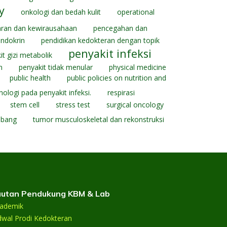
y
onkologi dan bedah kulit
operational
aran dan kewirausahaan
pencegahan dan
ndokrin
pendidikan kedokteran dengan topik
penyakit infeksi
it gizi metabolik
n
penyakit tidak menular
physical medicine
public health
public policies on nutrition and
ologi pada penyakit infeksi.
respirasi
stem cell
stress test
surgical oncology
mbang
tumor musculoskeletal dan rekonstruksi
utan Pendukung KBM & Lab
ademik
dwal Prodi Kedokteran