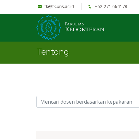
fk@fk.uns.ac.id
+62 271 664178
Tentang