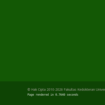
© Hak Cipta 2010-2026 Fakultas Kedokteran Univer
Page rendered in 0.7640 seconds