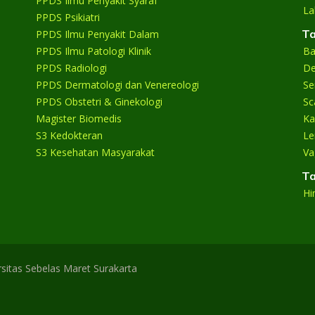
PPDS Ilmu Penyakit Syaraf
La
PPDS Psikiatri
Ta
PPDS Ilmu Penyakit Dalam
PPDS Ilmu Patologi Klinik
Ba
PPDS Radiologi
De
PPDS Dermatologi dan Venereologi
Se
PPDS Obstetri & Ginekologi
Sc
Magister Biomedis
Ka
S3 Kedokteran
Le
S3 Kesehatan Masyarakat
Va
Ta
Hi
sitas Sebelas Maret Surakarta