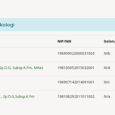
kologi
NIP/NIK
Golon
196909022000031003
IV/b
.,Sp.O.G, Subsp.K.Fm, MKes
198105052015032001
III/d
196907142014091001
III/c
, Sp.O.G,Subsp.K.Fm
198108292011011002
IV/a