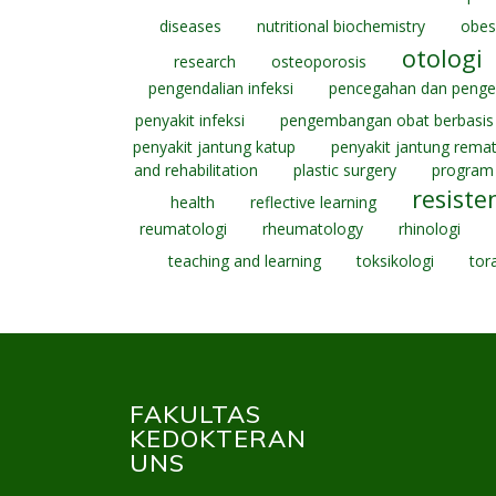
diseases
nutritional biochemistry
obes
otologi
research
osteoporosis
pengendalian infeksi
pencegahan dan pengen
penyakit infeksi
pengembangan obat berbasis
penyakit jantung katup
penyakit jantung remat
and rehabilitation
plastic surgery
program 
resiste
health
reflective learning
reumatologi
rheumatology
rhinologi
teaching and learning
toksikologi
tor
FAKULTAS
KEDOKTERAN
UNS