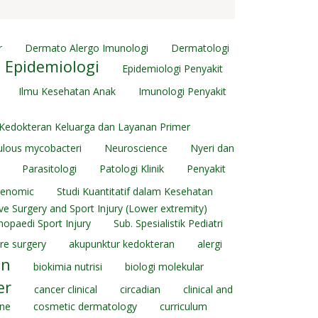
r
Dermato Alergo Imunologi
Dermatologi
Epidemiologi
Epidemiologi Penyakit
Ilmu Kesehatan Anak
Imunologi Penyakit
Kedokteran Keluarga dan Layanan Primer
lous mycobacteri
Neuroscience
Nyeri dan
Parasitologi
Patologi Klinik
Penyakit
genomic
Studi Kuantitatif dalam Kesehatan
ive Surgery and Sport Injury (Lower extremity)
thopaedi Sport Injury
Sub. Spesialistik Pediatri
re surgery
akupunktur kedokteran
alergi
an
biokimia nutrisi
biologi molekular
er
cancer clinical
circadian
clinical and
ine
cosmetic dermatology
curriculum