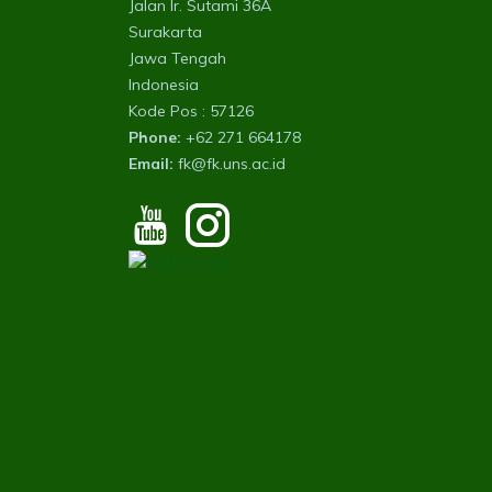
Jalan Ir. Sutami 36A
Surakarta
Jawa Tengah
Indonesia
Kode Pos : 57126
Phone:
+62 271 664178
Email:
fk@fk.uns.ac.id