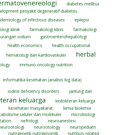
ermatovenereologi
diabetes mellitus
velopment penyakit degeneratif diabetes
idemiology of infectious diseases
epilepsi
logi klinik
farmakologi klinis
farmakologi
kurangan iodium
gastroenterohepatologi
health economics
health occupational
herbal
hematologi dan kardiovaskuler
ology
immuno oncology nutrition
informatika kesehatan (analisis big data)
iodine deficiency disorders
jantung dan
teran keluarga
kedokteran keluarga
kesehatan masyakarat.
kimia biokimia
abolisme seluler dan molekuler
microbiologi
tation
nefrologi
neuroanestesi
neurootologi
neurootology
neuropediatri
nutrigenetik nutrigenomik
nutrition-related