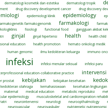
d
dermatologi kosmetik dan estetika
dermatologi tropik
pment
drug discovery development cancer
drug discovery de
emiologi
epidemiology
epidemiologi klinik
ep
farmakologi
farmakogenetik-farmakogenomik
farmako
kologiklinis
fisiologi
functional food
gangguan akibat ke
ginjal
health
tri
ginjal hipertensi
health child
ssional education
health promotion
hemato onkologi medik
human genomic
ilmu kedokteran keluarga
immuno onc
infeksi
infeksi menular seksual
infeksi paru
intervensi
terprofessional education-collaborative practice
kebijakan
kedok
r prostat
kebijakan kesehatan
kedokteran olahraga
kemahasiswaan
kesehatan lingkungan
maternal
medical education
metabolic reproduksi
met
ular epidemiology
musculoskeletal and cardiorespiration rehabili
iatri
neurointervensi
neurologi
neuroopthalmology
e
neurovascular
neurovaskuler
nutrigenetic nutrigenomic