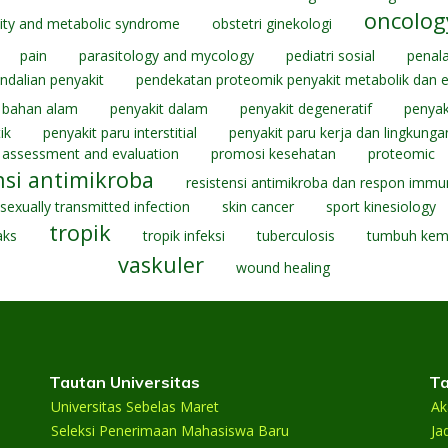
oncolog
ity and metabolic syndrome
obstetri ginekologi
pain
parasitology and mycology
pediatri sosial
penal
dalian penyakit
pendekatan proteomik penyakit metabolik dan e
 bahan alam
penyakit dalam
penyakit degeneratif
penyak
ik
penyakit paru interstitial
penyakit paru kerja dan lingkunga
assessment and evaluation
promosi kesehatan
proteomic
nsi antimikroba
resistensi antimikroba dan respon immun
sexually transmitted infection
skin cancer
sport kinesiology
tropik
aks
tropik infeksi
tuberculosis
tumbuh ke
vaskuler
wound healing
Tautan Universitas
Ta
Universitas Sebelas Maret
Ak
Seleksi Penerimaan Mahasiswa Baru
Ja