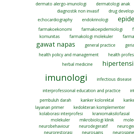
dermato alergo-imunologi
dermatologi anak
diagnostik non invasif
drug develo
epid
echocardiography
endokrinologi
farmakoekonomi
farmakoepidemiologi
komunitas
farmakologi molekuler
farma
gawat napas
general practice
geria
health policy and management
health profe
hipertensi
herbal medicine
imunologi
infectious disease
interprofessional education and practice
in
pembuluh darah
kanker kolorektal
kanke
layanan primer
kedokteran komplementer
kolaborasi interprofesi
kraniomaksilofasial
molekuler
mikrobiologi klinik
molec
neurobehaviour
neurodegeratif
neuroger
neurorestorasi
neurosains
neurospin