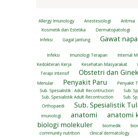
Allergy Imunology
Anestesiologi
Aritmia
Kosmetik dan Estetika
Dermatopatologi
Gawat napa
Infeksi
Gagal Jantung
Infeksi
Imunologi Terapan
Internal M
Kedokteran Kerja
Kesehatan Masyarakat
Obstetri dan Ginek
Terapi Intensif
Penyakit Paru
Menular
Penyakit 
Sub. Spesialistik : Adult Recontruction
Sub. Sp
Sub. Spesialistik Adult Recontruction
Sub. Sp
Sub. Spesialistik Tu
Orthopaedi
anatomi
anatomi 
imunologi
biologi molekuler
biomedik
bio
community nutrition
clinical dermatology