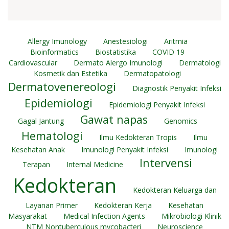
Allergy Imunology
Anestesiologi
Aritmia
Bioinformatics
Biostatistika
COVID 19
Cardiovascular
Dermato Alergo Imunologi
Dermatologi
Kosmetik dan Estetika
Dermatopatologi
Dermatovenereologi
Diagnostik Penyakit Infeksi
Epidemiologi
Epidemiologi Penyakit Infeksi
Gawat napas
Gagal Jantung
Genomics
Hematologi
Ilmu Kedokteran Tropis
Ilmu
Kesehatan Anak
Imunologi Penyakit Infeksi
Imunologi
Intervensi
Terapan
Internal Medicine
Kedokteran
Kedokteran Keluarga dan
Layanan Primer
Kedokteran Kerja
Kesehatan
Masyarakat
Medical Infection Agents
Mikrobiologi Klinik
NTM Nontuberculous mycobacteri
Neuroscience