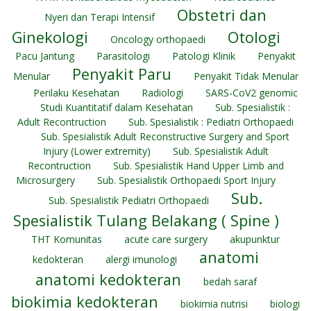
Obstetri dan
Nyeri dan Terapi Intensif
Ginekologi
Otologi
Oncology orthopaedi
Pacu Jantung
Parasitologi
Patologi Klinik
Penyakit
Penyakit Paru
Menular
Penyakit Tidak Menular
Perilaku Kesehatan
Radiologi
SARS-CoV2 genomic
Studi Kuantitatif dalam Kesehatan
Sub. Spesialistik :
Adult Recontruction
Sub. Spesialistik : Pediatri Orthopaedi
Sub. Spesialistik Adult Reconstructive Surgery and Sport
Injury (Lower extremity)
Sub. Spesialistik Adult
Recontruction
Sub. Spesialistik Hand Upper Limb and
Microsurgery
Sub. Spesialistik Orthopaedi Sport Injury
Sub.
Sub. Spesialistik Pediatri Orthopaedi
Spesialistik Tulang Belakang ( Spine )
THT Komunitas
acute care surgery
akupunktur
anatomi
kedokteran
alergi imunologi
anatomi kedokteran
bedah saraf
biokimia kedokteran
biokimia nutrisi
biologi