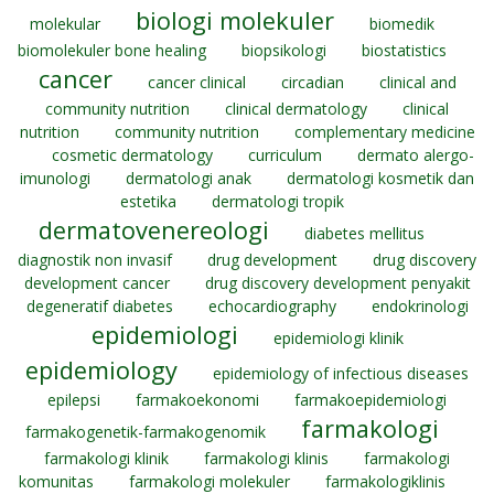
biologi molekuler
molekular
biomedik
biomolekuler bone healing
biopsikologi
biostatistics
cancer
cancer clinical
circadian
clinical and
community nutrition
clinical dermatology
clinical
nutrition
community nutrition
complementary medicine
cosmetic dermatology
curriculum
dermato alergo-
imunologi
dermatologi anak
dermatologi kosmetik dan
estetika
dermatologi tropik
dermatovenereologi
diabetes mellitus
diagnostik non invasif
drug development
drug discovery
development cancer
drug discovery development penyakit
degeneratif diabetes
echocardiography
endokrinologi
epidemiologi
epidemiologi klinik
epidemiology
epidemiology of infectious diseases
epilepsi
farmakoekonomi
farmakoepidemiologi
farmakologi
farmakogenetik-farmakogenomik
farmakologi klinik
farmakologi klinis
farmakologi
komunitas
farmakologi molekuler
farmakologiklinis