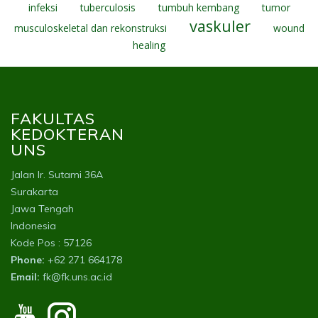
infeksi
tuberculosis
tumbuh kembang
tumor
vaskuler
musculoskeletal dan rekonstruksi
wound
healing
FAKULTAS
KEDOKTERAN
UNS
Jalan Ir. Sutami 36A
Surakarta
Jawa Tengah
Indonesia
Kode Pos : 57126
Phone:
+62 271 664178
Email:
fk@fk.uns.ac.id