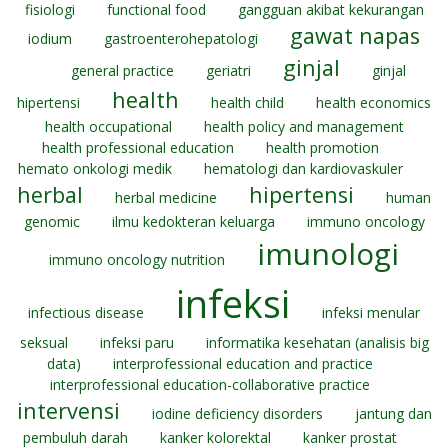
fisiologi
functional food
gangguan akibat kekurangan
gawat napas
iodium
gastroenterohepatologi
ginjal
general practice
geriatri
ginjal
health
hipertensi
health child
health economics
health occupational
health policy and management
health professional education
health promotion
hemato onkologi medik
hematologi dan kardiovaskuler
herbal
hipertensi
herbal medicine
human
genomic
ilmu kedokteran keluarga
immuno oncology
imunologi
immuno oncology nutrition
infeksi
infectious disease
infeksi menular
seksual
infeksi paru
informatika kesehatan (analisis big
data)
interprofessional education and practice
interprofessional education-collaborative practice
intervensi
iodine deficiency disorders
jantung dan
pembuluh darah
kanker kolorektal
kanker prostat