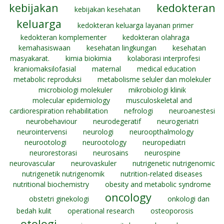
kebijakan
kedokteran
kebijakan kesehatan
keluarga
kedokteran keluarga layanan primer
kedokteran komplementer
kedokteran olahraga
kemahasiswaan
kesehatan lingkungan
kesehatan
masyakarat.
kimia biokimia
kolaborasi interprofesi
kraniomaksilofasial
maternal
medical education
metabolic reproduksi
metabolisme seluler dan molekuler
microbiologi molekuler
mikrobiologi klinik
molecular epidemiology
musculoskeletal and
cardiorespiration rehabilitation
nefrologi
neuroanestesi
neurobehaviour
neurodegeratif
neurogeriatri
neurointervensi
neurologi
neuroopthalmology
neurootologi
neurootology
neuropediatri
neurorestorasi
neurosains
neurospine
neurovascular
neurovaskuler
nutrigenetic nutrigenomic
nutrigenetik nutrigenomik
nutrition-related diseases
nutritional biochemistry
obesity and metabolic syndrome
oncology
obstetri ginekologi
onkologi dan
bedah kulit
operational research
osteoporosis
otologi