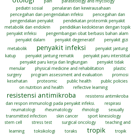
pain
parasitology and mycology
pediatri sosial
penalaran dan kewirausahaan
pencegahan dan pengendalian infeksi
pencegahan dan
pengendalian penyakit
pendekatan proteomik penyakit
metabolik dan endokrin
pendidikan kedokteran dengan topik
penyakit infeksi
pengembangan obat berbasis bahan alam
penyakit dalam
penyakit degeneratif
penyakit gizi
penyakit infeksi
metabolik
penyakit jantung
katup
penyakit jantung rematik
penyakit paru interstitial
penyakit paru kerja dan lingkungan
penyakit tidak
menular
physical medicine and rehabilitation
plastic
surgery
program assessment and evaluation
promosi
kesehatan
proteomic
public health
public policies
on nutrition and health
reflective learning
resistensi antimikroba
resistensi antimikroba
dan respon immunologi pada penyakit infeksi.
respirasi
reumatologi
rheumatology
rhinologi
sexually
transmitted infection
skin cancer
sport kinesiology
stem cell
stress test
surgical oncology
teaching and
tropik
learning
toksikologi
toraks
tropik