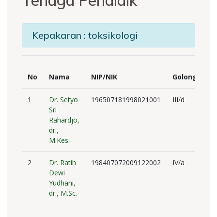
Tenaga Pendidik
Kepakaran : toksikologi
No
Nama
NIP/NIK
Golongan
1
Dr. Setyo
196507181998021001
III/d
Sri
Rahardjo,
dr.,
M.Kes.
2
Dr. Ratih
198407072009122002
IV/a
Dewi
Yudhani,
dr., M.Sc.