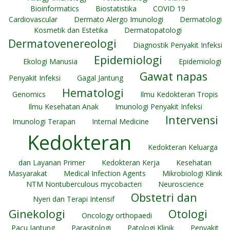
Bioinformatics
Biostatistika
COVID 19
Cardiovascular
Dermato Alergo Imunologi
Dermatologi
Kosmetik dan Estetika
Dermatopatologi
Dermatovenereologi
Diagnostik Penyakit Infeksi
Epidemiologi
Ekologi Manusia
Epidemiologi
Gawat napas
Penyakit Infeksi
Gagal Jantung
Hematologi
Genomics
Ilmu Kedokteran Tropis
Ilmu Kesehatan Anak
Imunologi Penyakit Infeksi
Intervensi
Imunologi Terapan
Internal Medicine
Kedokteran
Kedokteran Keluarga
dan Layanan Primer
Kedokteran Kerja
Kesehatan
Masyarakat
Medical Infection Agents
Mikrobiologi Klinik
NTM Nontuberculous mycobacteri
Neuroscience
Obstetri dan
Nyeri dan Terapi Intensif
Ginekologi
Otologi
Oncology orthopaedi
Pacu Jantung
Parasitologi
Patologi Klinik
Penyakit