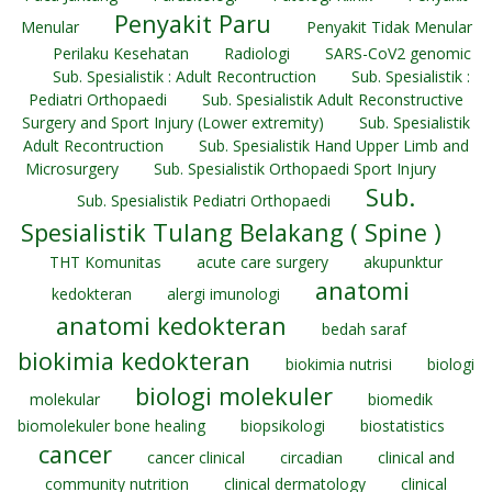
Penyakit Paru
Menular
Penyakit Tidak Menular
Perilaku Kesehatan
Radiologi
SARS-CoV2 genomic
Sub. Spesialistik : Adult Recontruction
Sub. Spesialistik :
Pediatri Orthopaedi
Sub. Spesialistik Adult Reconstructive
Surgery and Sport Injury (Lower extremity)
Sub. Spesialistik
Adult Recontruction
Sub. Spesialistik Hand Upper Limb and
Microsurgery
Sub. Spesialistik Orthopaedi Sport Injury
Sub.
Sub. Spesialistik Pediatri Orthopaedi
Spesialistik Tulang Belakang ( Spine )
THT Komunitas
acute care surgery
akupunktur
anatomi
kedokteran
alergi imunologi
anatomi kedokteran
bedah saraf
biokimia kedokteran
biokimia nutrisi
biologi
biologi molekuler
molekular
biomedik
biomolekuler bone healing
biopsikologi
biostatistics
cancer
cancer clinical
circadian
clinical and
community nutrition
clinical dermatology
clinical