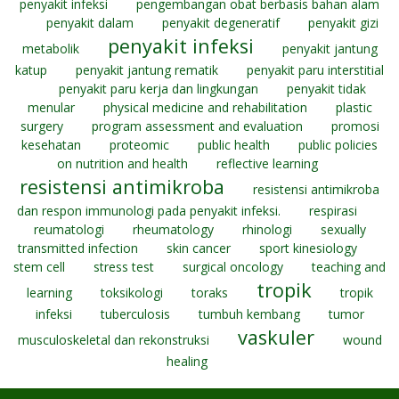
penyakit infeksi
pengembangan obat berbasis bahan alam
penyakit dalam
penyakit degeneratif
penyakit gizi
penyakit infeksi
metabolik
penyakit jantung
katup
penyakit jantung rematik
penyakit paru interstitial
penyakit paru kerja dan lingkungan
penyakit tidak
menular
physical medicine and rehabilitation
plastic
surgery
program assessment and evaluation
promosi
kesehatan
proteomic
public health
public policies
on nutrition and health
reflective learning
resistensi antimikroba
resistensi antimikroba
dan respon immunologi pada penyakit infeksi.
respirasi
reumatologi
rheumatology
rhinologi
sexually
transmitted infection
skin cancer
sport kinesiology
stem cell
stress test
surgical oncology
teaching and
tropik
learning
toksikologi
toraks
tropik
infeksi
tuberculosis
tumbuh kembang
tumor
vaskuler
musculoskeletal dan rekonstruksi
wound
healing