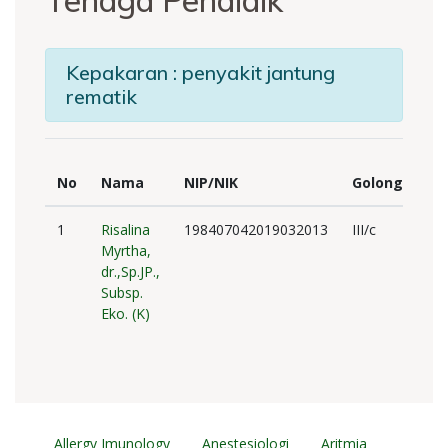
Tenaga Pendidik
Kepakaran : penyakit jantung
rematik
No
Nama
NIP/NIK
Golongan
1
Risalina
198407042019032013
III/c
Myrtha,
dr.,Sp.JP.,
Subsp.
Eko. (K)
Allergy Imunology
Anestesiologi
Aritmia