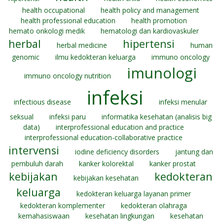
health occupational
health policy and management
health professional education
health promotion
hemato onkologi medik
hematologi dan kardiovaskuler
herbal
hipertensi
herbal medicine
human
genomic
ilmu kedokteran keluarga
immuno oncology
imunologi
immuno oncology nutrition
infeksi
infectious disease
infeksi menular
seksual
infeksi paru
informatika kesehatan (analisis big
data)
interprofessional education and practice
interprofessional education-collaborative practice
intervensi
iodine deficiency disorders
jantung dan
pembuluh darah
kanker kolorektal
kanker prostat
kebijakan
kedokteran
kebijakan kesehatan
keluarga
kedokteran keluarga layanan primer
kedokteran komplementer
kedokteran olahraga
kemahasiswaan
kesehatan lingkungan
kesehatan