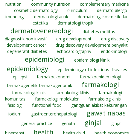
nutrition
community nutrition
complementary medicine
cosmetic dermatology
curriculum
dermato alergo-
imunologi
dermatologi anak
dermatologi kosmetik dan
estetika
dermatologi tropik
dermatovenereologi
diabetes mellitus
diagnostik non invasif
drug development
drug discovery
development cancer
drug discovery development penyakit
degeneratif diabetes
echocardiography
endokrinologi
epidemiologi
epidemiologi klinik
epidemiology
epidemiology of infectious diseases
epilepsi
farmakoekonomi
farmakoepidemiologi
farmakologi
farmakogenetik-farmakogenomik
farmakologi klinik
farmakologi klinis
farmakologi
komunitas
farmakologi molekuler
farmakologiklinis
fisiologi
functional food
gangguan akibat kekurangan
gawat napas
iodium
gastroenterohepatologi
ginjal
general practice
geriatri
ginjal
health
hipertensi
health child
health economics