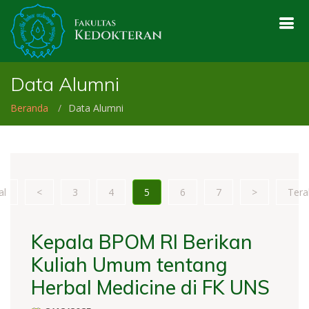
Data Alumni
Beranda
Data Alumni
al
<
3
4
5
6
7
>
Tera
Kepala BPOM RI Berikan
Kuliah Umum tentang
Herbal Medicine di FK UNS